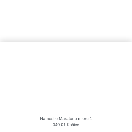
Košice Region Film Office
Námestie Maratónu mieru 1
040 01 Košice