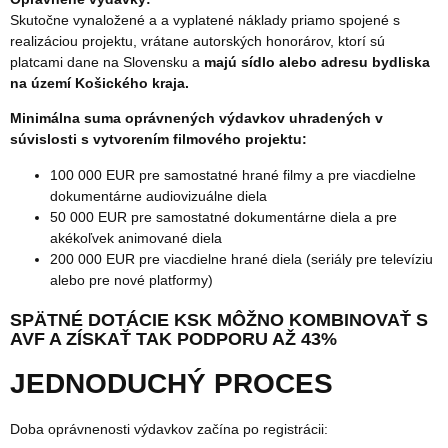
Skutočne vynaložené a a vyplatené náklady priamo spojené s
realizáciou projektu, vrátane autorských honorárov, ktorí sú
platcami dane na Slovensku a
majú sídlo alebo adresu bydliska
na území Košického kraja.
Minimálna suma oprávnených výdavkov uhradených v
súvislosti s vytvorením filmového projektu:
100 000 EUR pre samostatné hrané filmy a pre viacdielne
dokumentárne audiovizuálne diela
50 000 EUR pre samostatné dokumentárne diela a pre
akékoľvek animované diela
200 000 EUR pre viacdielne hrané diela (seriály pre televíziu
alebo pre nové platformy)
SPÄTNÉ DOTÁCIE KSK MÔŽNO KOMBINOVAŤ S
AVF A ZÍSKAŤ TAK PODPORU AŽ 43%
JEDNODUCHÝ PROCES
Doba oprávnenosti výdavkov začína po registrácii: