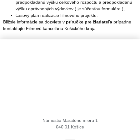
predpokladanú výšku celkového rozpočtu a predpokladanú
výšku oprávnených výdavkov ( je súčasťou formulára ),
časový plán realizácie filmového projektu.
Bližsie informácie sa dozviete v
príručke pre žiadateľa
prípadne
kontaktujte Filmovú kanceláriu Košického kraja.
Košice Region Film Office
Námestie Maratónu mieru 1
040 01 Košice