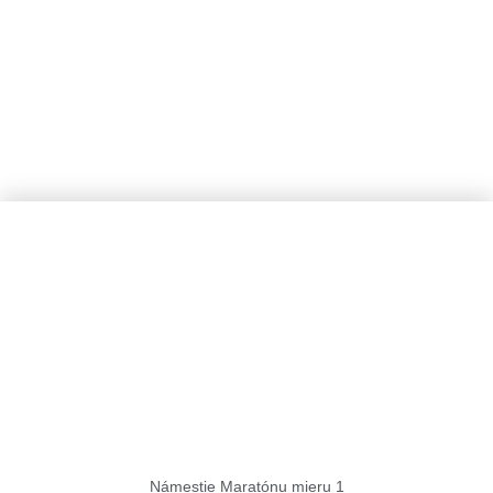
Košice Region Film Office
Námestie Maratónu mieru 1