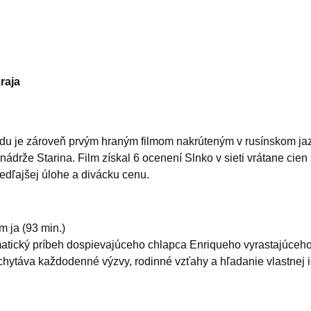
raja
du je zároveň prvým hraným filmom nakrúteným v rusínskom jazy
nádrže Starina. Film získal 6 ocenení Slnko v sieti vrátane cien
edľajšej úlohe a divácku cenu.
m ja (93 min.)
atický príbeh dospievajúceho chlapca Enriqueho vyrastajúceho v
hytáva každodenné výzvy, rodinné vzťahy a hľadanie vlastnej i