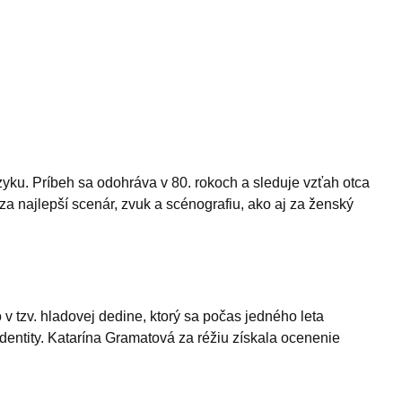
ku. Príbeh sa odohráva v 80. rokoch a sleduje vzťah otca
 za najlepší scenár, zvuk a scénografiu, ako aj za ženský
 tzv. hladovej dedine, ktorý sa počas jedného leta
dentity. Katarína Gramatová za réžiu získala ocenenie