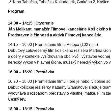
📍 Kino Tabačka, Tabačka Kulturfabrik, Gorkého 2, Košice
Program
14:00 – 14:15 | Otvorenie
Ján Melikant, manažér Filmovej kancelárie Košického k
Predstavenie činnosti a aktivít Filmovej kancelárie.
14:15 – 16:00 | Premietanie filmu Potopa (102 min.)
Debutový celovečerný film košického režiséra Martina Gon
a dcéry v kontexte vysídľovania obcí kvôli výstavbe vodnej 
herecký výkon v hlavnej úlohe, mužský herecký výkon vo v
16:00 – 16:20 | Prestávka
16:20 – 18:00 | Premietanie filmu Hore je nebo, v doline so
Debut košickej režisérky Kataríny Gramatovej sleduje dram
vyrovnáva s rozpadom predstavy o vlastnej matke. Film zac
Český lev.
18:00 – 18:15 | Prestávka