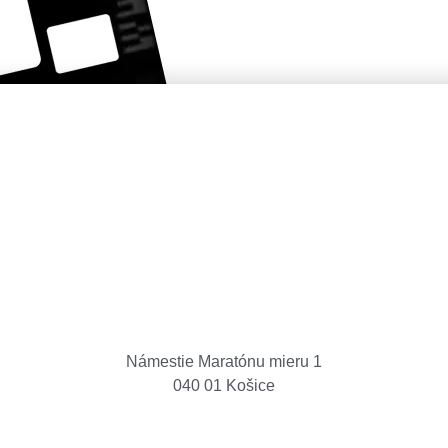
Košice Region Film Office
Námestie Maratónu mieru 1
040 01 Košice
K
CASH REBATE
NOVINKY
PROJEKTY
LOK