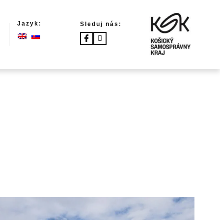
Jazyk:
Sleduj nás: