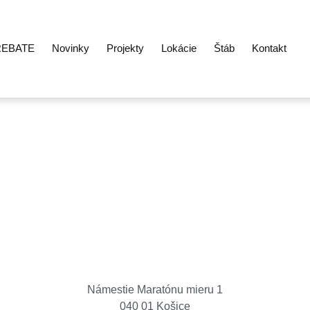
REBATE
Novinky
Projekty
Lokácie
Štáb
Kontakt
Košice Region Film Office
Námestie Maratónu mieru 1
040 01 Košice