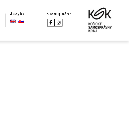
Jazyk:
Sleduj nás: