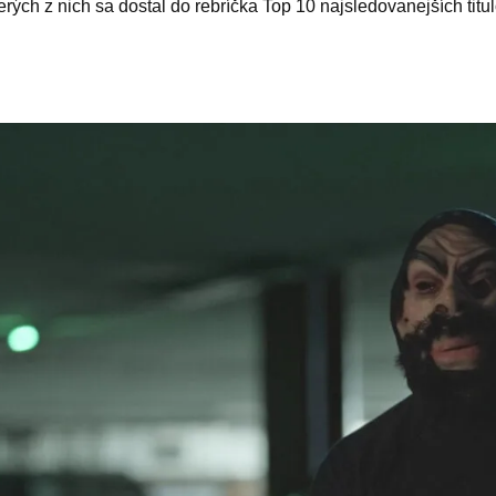
rých z nich sa dostal do rebríčka Top 10 najsledovanejších titul