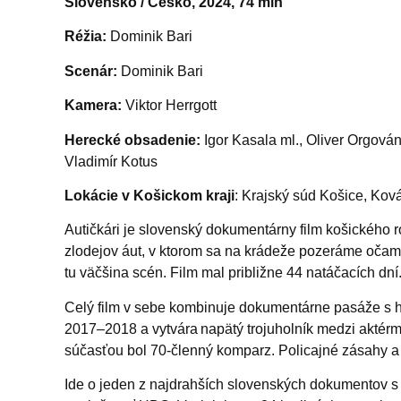
Slovensko / Česko, 2024, 74 min
Réžia:
Dominik Bari
Scenár:
Dominik Bari
Kamera:
Viktor Herrgott
Herecké obsadenie:
Igor Kasala ml., Oliver Orgová
Vladimír Kotus
Lokácie v Košickom kraji
: Krajský súd Košice, Kov
Autičkári je slovenský dokumentárny film košického r
zlodejov áut, v ktorom sa na krádeže pozeráme očami 
tu väčšina scén
. Film mal približne 44 natáčacích dní
Celý film v sebe kombinuje dokumentárne pasáže s h
2017–2018 a vytvára napätý trojuholník medzi aktér
súčasťou bol 70-členný komparz. Policajné zásahy a vy
Ide o jeden z najdrahších slovenských dokumentov s