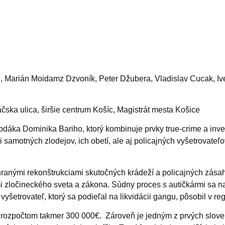
n, Marián Moidamz Dzvoník, Peter Džubera, Vladislav Cucak, Iv
áčska ulica, širšie centrum Košíc, Magistrát mesta Košice
odáka Dominika Bariho, ktorý kombinuje prvky true‑crime a inves
samotných zlodejov, ich obetí, ale aj policajných vyšetrovateľo
.
ranými rekonštrukciami skutočných krádeží a policajných zásah
mi zločineckého sveta a zákona.
Súdny proces s autičkármi sa n
šetrovateľ, ktorý sa podieľal na likvidácii gangu, pôsobil v reg
 rozpočtom takmer 300 000€. Zároveň je jedným z prvých slove