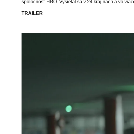
spoločnosť HBO. Vysielal sa v 24 krajinách a vo viace
TRAILER