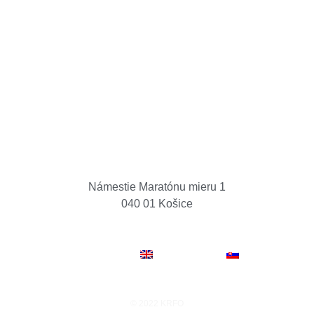
Košice Region Film Office
Námestie Maratónu mieru 1
040 01 Košice
K
CASH REBATE
NOVINKY
PROJEKTY
LOK
ŠTÁB
KONTAKT
ENGLISH
SLOVENČINA
© 2022 KRFO