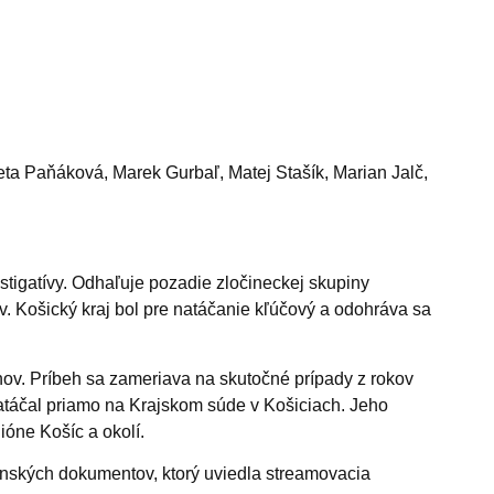
eta Paňáková, Marek Gurbaľ, Matej Stašík, Marian Jalč,
tigatívy. O
dhaľuje pozadie zločineckej skupiny
v.
Košický kraj bol pre natáčanie kľúčový a odohráva sa
ov. Príbeh sa zameriava na skutočné prípady z rokov
atáčal priamo na Krajskom súde v Košiciach. Jeho
ióne Košíc a okolí.
nských dokumentov, ktorý uviedla streamovacia