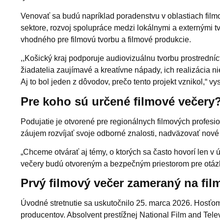
Venovať sa budú napríklad poradenstvu v oblastiach film
sektore, rozvoj spolupráce medzi lokálnymi a externými 
vhodného pre filmovú tvorbu a filmové produkcie.
,,Košický kraj podporuje audiovizuálnu tvorbu prostredn
žiadatelia zaujímavé a kreatívne nápady, ich realizácia 
Aj to bol jeden z dôvodov, prečo tento projekt vznikol,“ vy
Pre koho sú určené filmové večery
Podujatie je otvorené pre regionálnych filmových profesio
záujem rozvíjať svoje odborné znalosti, nadväzovať nové 
„Chceme otvárať aj témy, o ktorých sa často hovorí len v
večery budú otvoreným a bezpečným priestorom pre otázky
Prvý filmový večer zameraný na fi
Úvodné stretnutie sa uskutočnilo 25. marca 2026. Hosťom
producentov. Absolvent prestížnej National Film and Tele