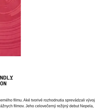
černého filmu. Aké tvorivé rozhodnutia sprevádzali vývoj
rážnych filmov. Jeho celovečerný režijný debut Nepela,