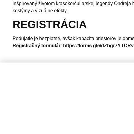
inšpirovaný životom krasokorčuliarskej legendy Ondreja N
kostýmy a vizuálne efekty.
REGISTRÁCIA
Podujatie je bezplatné, avšak kapacita priestorov je obm
Registračný formulár:
https://forms.gle/dZbgr7YTCR