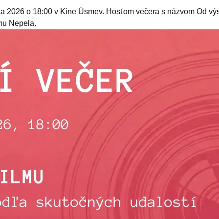
gusta 2026 o 18:00 v Kine Úsmev. Hosťom večera s názvom Od vý
lmu Nepela.