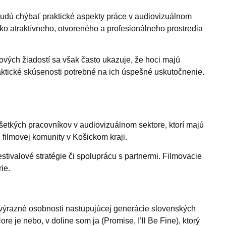
ebudú chýbať praktické aspekty práce v audiovizuálnom
ko atraktívneho, otvoreného a profesionálneho prostredia
ových žiadostí sa však často ukazuje, že hoci majú
raktické skúsenosti potrebné na ich úspešné uskutočnenie.
všetkých pracovníkov v audiovizuálnom sektore, ktorí majú
 filmovej komunity v Košickom kraji.
stivalové stratégie či spoluprácu s partnermi. Filmovacie
ie.
i výrazné osobnosti nastupujúcej generácie slovenských
 je nebo, v doline som ja (Promise, I’ll Be Fine), ktorý