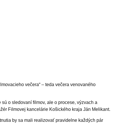
„filmovacieho večera“ – teda večera venovaného
e sú o sledovaní filmov, ale o procese, výzvach a
žér Filmovej kancelárie Košického kraja Ján Melikant.
utia by sa mali realizovať pravidelne každých pár