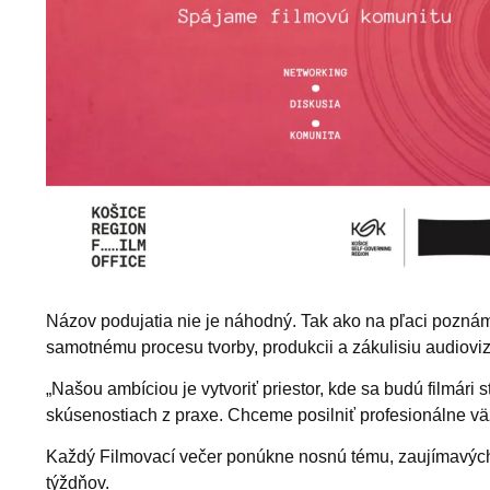
Názov podujatia nie je náhodný. Tak ako na pľaci poznám
samotnému procesu tvorby, produkcii a zákulisiu audiovi
„Našou ambíciou je vytvoriť priestor, kde sa budú filmári 
skúsenostiach z praxe. Chceme posilniť profesionálne vä
Každý Filmovací večer ponúkne nosnú tému, zaujímavých r
týždňov.