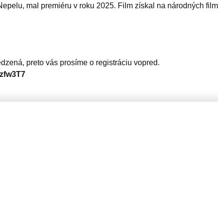
epelu, mal premiéru v roku 2025. Film získal na národných filmo
edzená, preto vás prosíme o registráciu vopred.
vzfw3T7
Košice Region Film Office