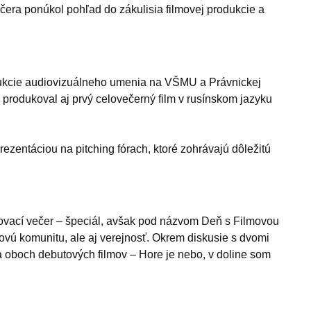
era ponúkol pohľad do zákulisia filmovej produkcie a
odukcie audiovizuálneho umenia na VŠMU a Právnickej
 produkoval aj prvý celovečerný film v rusínskom jazyku
rezentáciou na pitching fórach, ktoré zohrávajú dôležitú
lmovací večer – špeciál, avšak pod názvom Deň s Filmovou
ovú komunitu, ale aj verejnosť. Okrem diskusie s dvomi
 oboch debutových filmov – Hore je nebo, v doline som