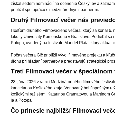
získal sedem nominácií na ocenenie Český lev a zazname
priblížil spoluprácu s medzinárodnými partnermi.
Druhý Filmovací večer nás previed
Hosťom druhého Filmovacieho večera, ktorý sa konal 6. 
fakulty Univerzity Komenského v Bratislave. Podieľal sa 
Potopa, uvedený na festivale Mar del Plata, ktorý aktuálne
Počas večera Gič priblížil vývoj filmového projektu a kľú
úlohu pri hľadaní partnerov a predstavujú strategické pro
Tretí Filmovací večer v špeciálnom
23. júna 2026 v rámci Medzinárodného filmového festival
kanceláriou Košického kraja. Venovaný bol úspešným reži
košickými režisérmi Katarínou Gramatovou a Martinom Go
ja a Potopa.
Čo prinesie najbližší Filmovací več