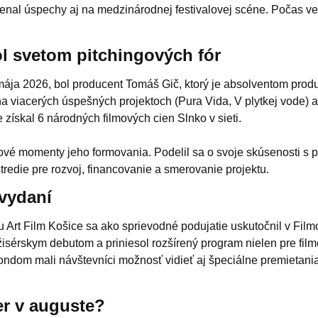
nal úspechy aj na medzinárodnej festivalovej scéne. Počas več
ol svetom pitchingových fór
mája 2026, bol producent Tomáš Gič, ktorý je absolventom pr
na viacerých úspešných projektoch (Pura Vida, V plytkej vode) a
 získal 6 národných filmových cien Slnko v sieti.
čové momenty jeho formovania. Podelil sa o svoje skúsenosti s p
stredie pre rozvoj, financovanie a smerovanie projektu.
 vydaní
u Art Film Košice sa ako sprievodné podujatie uskutočnil v Fi
sérskym debutom a priniesol rozšírený program nielen pre film
ndom mali návštevníci možnosť vidieť aj špeciálne premietania
er v auguste?