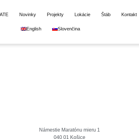
ATE
Novinky
Projekty
Lokácie
Štáb
Kontakt
English
Slovenčina
Košice Region Film Office
Námestie Maratónu mieru 1
040 01 Košice