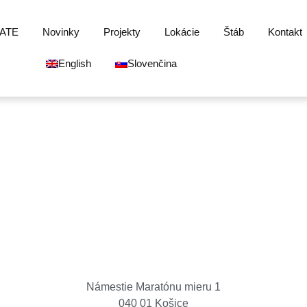
ATE
Novinky
Projekty
Lokácie
Štáb
Kontakt
English
Slovenčina
Košice Region Film Office
Námestie Maratónu mieru 1
040 01 Košice