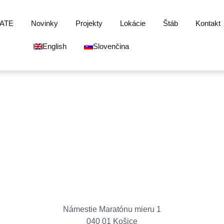
ATE
Novinky
Projekty
Lokácie
Štáb
Kontakt
English
Slovenčina
Košice Region Film Office
Námestie Maratónu mieru 1
040 01 Košice